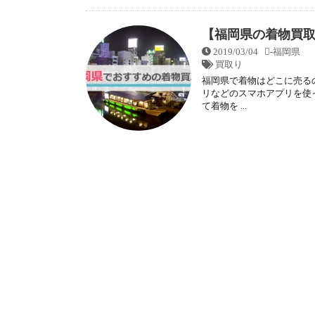
【福岡県の着物買
2019/03/04
-
福岡県
買取り
福岡県で着物はどこに売る
リなどのスマホアプリを使
て着物を ...