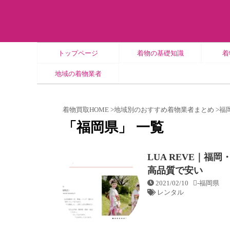
トップページ
着物の基礎知識
着
地域の着物業者
着物買取HOME
>
地域別のおすすめ着物業者まとめ
>
福
「福岡県」 一覧
LUA REVE｜
高品質で安い
2021/02/10
-
福岡県
レンタル