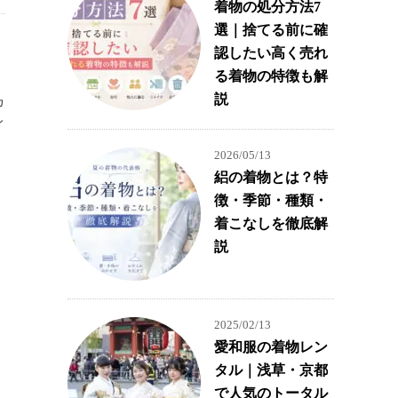
着物の処分方法7
選｜捨てる前に確
認したい高く売れ
る着物の特徴も解
説
カ
し
2026/05/13
絽の着物とは？特
徴・季節・種類・
着こなしを徹底解
説
2025/02/13
愛和服の着物レン
タル｜浅草・京都
で人気のトータル