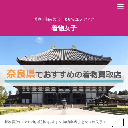
着物・和装のポータルWEBメディア
着物女子
着物買取HOME
>
地域別のおすすめ着物業者まとめ
>
奈良県
>
PR