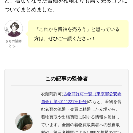
ど、着なくなった留袖を相場よりも高く売るコツに
ついてまとめました。
『これから留袖を売ろう」と思っている
方は、ぜひご一読ください！
きもの講師
ともこ
この記事の監修者
衣類商許可(
古物商許可一覧（東京都公安委
員会）第301112217619号
)のもと、着物を含
む衣類の流通・売買に精通した立場から、
着物買取や出張買取に関する情報を監修し
ています。全国の着物買取業者への独自取
材や、第三者機関による1,000名規模のアン